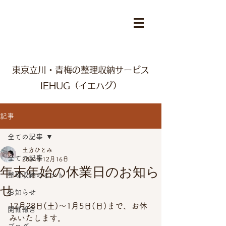
東京立川・青梅の整理収納サービス
IEHUG（イエハグ）
記事
全ての記事
土方ひとみ
全ての記事
2024年12月16日
年末年始の休業日のお知ら
整理収納のヒント
せ
お知らせ
12月28日(土)～1月5日(日)まで、お休
開催報告
みいたします。