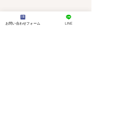
お問い合わせフォーム
LINE
コメント
【満員御礼】お片付け新
【新年のご挨拶
コメントを追加…
生活応援キャンペーン
談始めます
特定商取引法に基づく表記とプライバシーポリシー