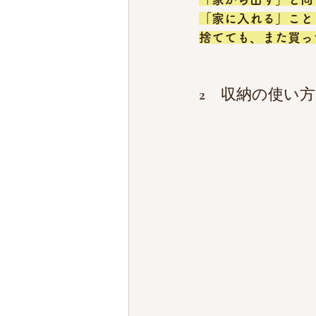
「家に入れる」こと
捨てても、また買っ
2　収納の使い