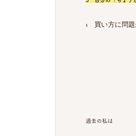
3　自分の「ちょう
1　買い方に問
過去の私は