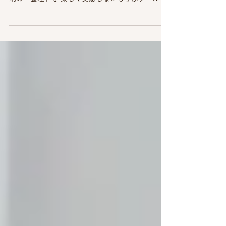
講しました
ビジュー式片付けカードワーク(R)とは？ どこの家
にもありそうなアイテムのカードを使い、 整理収
納の「整理」を 楽しく実感しながら学ぶツールで
す。 「整理」とは？ 必要なモノと、不必要なモノ
を分けること 使うモノと使わないモノに分けるこ
と 「片付け」と聞くとどうしても...